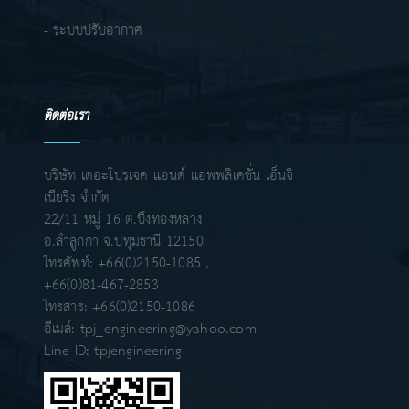
- ระบบปรับอากาศ
ติดต่อเรา
บริษัท เดอะโปรเจค แอนด์ แอพพลิเคชั่น เอ็นจิ
เนียริ่ง จำกัด
22/11 หมู่ 16 ต.บึงทองหลาง
อ.ลำลูกกา จ.ปทุมธานี 12150
โทรศัพท์: +66(0)2150-1085 ,
+66(0)81-467-2853
โทรสาร: +66(0)2150-1086
อีเมล์:
tpj_engineering@yahoo.com
Line ID:
tpjengineering